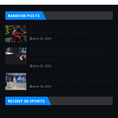
RANDOM POSTS
DIEZ MOTOCICLISTAS APRESADOS POR
DRAGUEO EN CALLES DE CONSUELO
June 22, 2026
FUE UN GUARDIA QUIEN ULTIMO A SU ESPOSA
EN EL ÁREA DE EMERGENCIAS DEL HOSPITAL
DARÍO CONRERAS
June 22, 2026
ALCALDÍA CONSUELO ANUNCIA NO HABRÁ
ELECCIÓN MISS SANTA ANA EN PATRONALES 2026
June 18, 2026
RECENT IN SPORTS