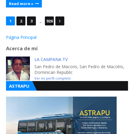
Read more »
...
1
2
3
926
Página Principal
Acerca de mí
LA CAMPANA TV
San Pedro de Macoris, San Pedro de Macolris,
Dominican Republic
Ver mi perfil completo
ASTRAPU