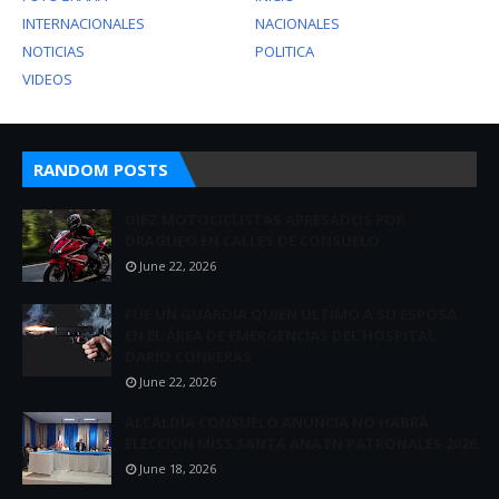
INTERNACIONALES
NACIONALES
NOTICIAS
POLITICA
VIDEOS
RANDOM POSTS
DIEZ MOTOCICLISTAS APRESADOS POR
DRAGUEO EN CALLES DE CONSUELO
June 22, 2026
FUE UN GUARDIA QUIEN ULTIMO A SU ESPOSA
EN EL ÁREA DE EMERGENCIAS DEL HOSPITAL
DARÍO CONRERAS
June 22, 2026
ALCALDÍA CONSUELO ANUNCIA NO HABRÁ
ELECCIÓN MISS SANTA ANA EN PATRONALES 2026
June 18, 2026