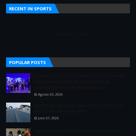
RECENT IN SPORTS
Error: No Posts Found
POPULAR POSTS
FUNDACIÓN DRA. ROXANNA PÉREZ RECONOCE
PERSONALIDADES E INSTITUCIONES EN
CONSUELENSES QUE DEJAN HUELLAS
Agosto 03, 2026
CARRETERA MELLA INCONCLUSA A MÁS DE UN
MES DE INICIAR EL RECAPEO
Julio 07, 2026
SIMULACRO DE TERREMOTO EN MUNICIPIO