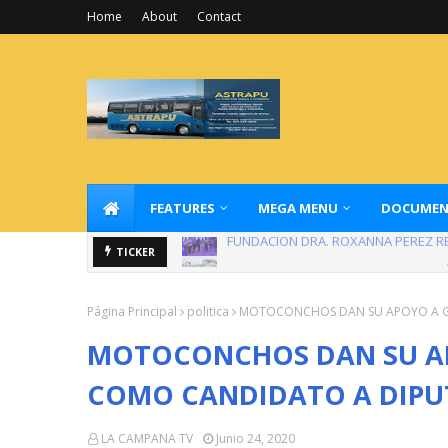
Home
About
Contact
FEATURES
MEGA MENU
DOCUMEN
FUNDACIÓN DRA. ROXANNA PÉREZ R
CARRETERA MELLA INCONCLUSA A MÁS
TICKER
Página Principal
politica
MOTOCONCHOS DAN SU APOYO A G
MOTOCONCHOS DAN SU A
COMO CANDIDATO A DIP
LA CAMPANA TV
Junio 24, 2020