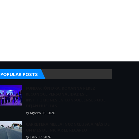
POPULAR POSTS
FUNDACIÓN DRA. ROXANNA PÉREZ
RECONOCE PERSONALIDADES E
INSTITUCIONES EN CONSUELENSES QUE
DEJAN HUELLAS
Agosto 03, 2026
CARRETERA MELLA INCONCLUSA A MÁS DE
UN MES DE INICIAR EL RECAPEO
Julio 07, 2026