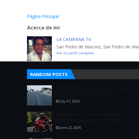
Página Principal
Acerca de mí
LA CAMPANA TV
San Pedro de Macoris, San Pedro de Mac
Ver mi perfil completo
RANDOM POSTS
CARRETERA MELLA INCONCLUSA A MÁS D
UN MES DE INICIAR EL RECAPEO
July 07, 2026
DIEZ MOTOCICLISTAS APRESADOS POR
DRAGUEO EN CALLES DE CONSUELO
June 22, 2026