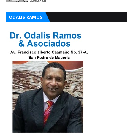
2
2
6
2
7
8
6
ODALIS RAMOS