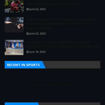
DRAGUEO EN CALLES DE CONSUELO
June 22, 2026
FUE UN GUARDIA QUIEN ULTIMO A SU ESPOSA
EN EL ÁREA DE EMERGENCIAS DEL HOSPITAL
DARÍO CONRERAS
June 22, 2026
ALCALDÍA CONSUELO ANUNCIA NO HABRÁ
ELECCIÓN MISS SANTA ANA EN PATRONALES 2026
June 18, 2026
RECENT IN SPORTS
Error: No Posts Found